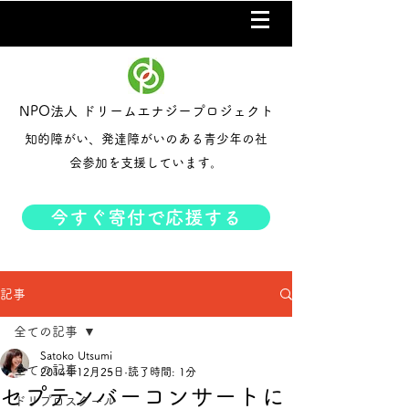
NPO法人 ドリームエナジープロジェクト
知的障がい、発達障がいのある青少年の社
会参加を支援しています。
今すぐ寄付で応援する
記事
全ての記事
Satoko Utsumi
全ての記事
2014年12月25日
読了時間: 1分
セプテンバーコンサートに
ドリプロスクール