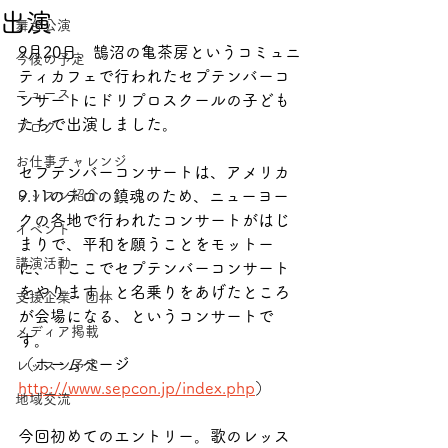
出演
舞台公演
9月20日、鵠沼の亀茶房というコミュニ
今後の予定
ティカフェで行われたセプテンバーコ
ニュース
ンサートにドリプロスクールの子ども
たちで出演しました。
ブログ
お仕事チャレンジ
セプテンバーコンサートは、アメリカ
レッスン紹介
9.11のテロの鎮魂のため、ニューヨー
クの各地で行われたコンサートがはじ
イベント
まりで、平和を願うことをモットー
講演活動
に、「ここでセプテンバーコンサート
をやります」と名乗りをあげたところ
支援企業・団体
が会場になる、というコンサートで
メディア掲載
す。
（ホームページ　
レッスン予定
http://www.sepcon.jp/index.php
）
地域交流
今回初めてのエントリー。歌のレッス