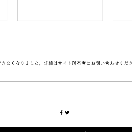
できなくなりました。詳細はサイト所有者にお問い合わせくだ
いろいろなレッスンをオンラ
コロ
インで ～美術～
レッ