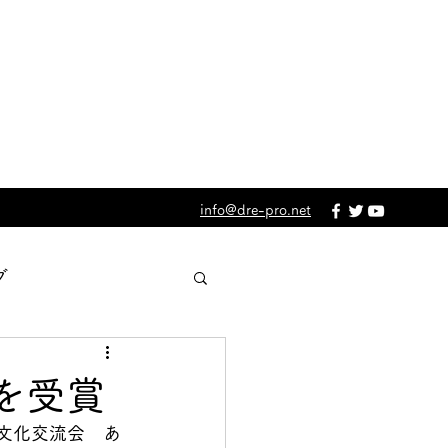
info@dre-pro.net
グ
体
メディア掲載
を受賞
文化交流会　あ