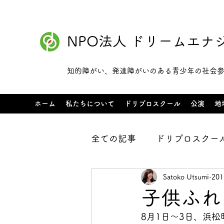
NPO法人 ドリームエナ
知的障がい、発達障がいのある青少年の社会
ホーム
私たちについて
ドリプロスクール
公演
地
全ての記事
ドリプロスクー
Satoko Utsumi
20
お仕事チャレンジ
レッ
子供ふれ
8月1日～3日、浜
レッスン予定
地域交流