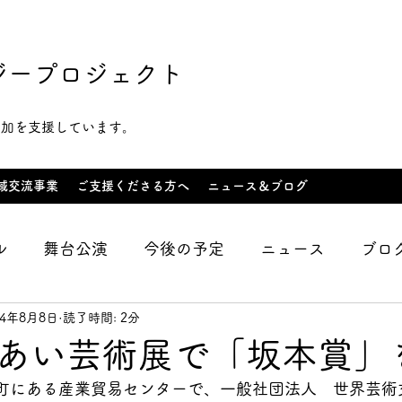
ジープロジェクト
参加を支援しています。
域交流事業
ご支援くださる方へ
ニュース＆ブログ
ル
舞台公演
今後の予定
ニュース
ブロ
14年8月8日
読了時間: 2分
スン紹介
イベント
講演活動
支援企業・団
あい芸術展で「坂本賞」
松町にある産業貿易センターで、一般社団法人　世界芸術