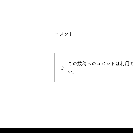
コメント
この投稿へのコメントは利用
い。
いろいろなレッスンをオンラ
インで ～ダンス～