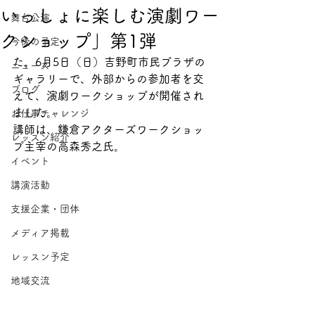
いっしょに楽しむ演劇ワー
舞台公演
クショップ」第1弾
今後の予定
た。6月5日（日）吉野町市民プラザの
ニュース
ギャラリーで、外部からの参加者を交
ブログ
えて、演劇ワークショップが開催され
ました。
お仕事チャレンジ
講師は、鎌倉アクターズワークショッ
レッスン紹介
プ主宰の高森秀之氏。
イベント
講演活動
支援企業・団体
メディア掲載
レッスン予定
地域交流