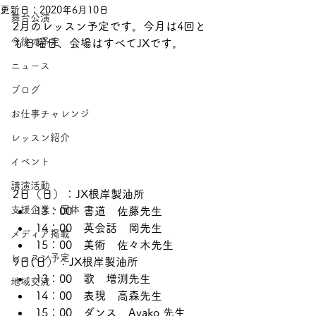
更新日：
2020年6月10日
舞台公演
2月のレッスン予定です。今月は4回と
今後の予定
も日曜日、会場はすべてJXです。
ニュース
ブログ
お仕事チャレンジ
レッスン紹介
イベント
講演活動
2日（日）：JX根岸製油所
支援企業・団体
13：00　書道　佐藤先生
14：00　英会話　岡先生
メディア掲載
15：00　美術　佐々木先生
レッスン予定
9日(日）：JX根岸製油所
13：00　歌　増渕先生
地域交流
14：00　表現　高森先生
15：00　ダンス　Ayako 先生