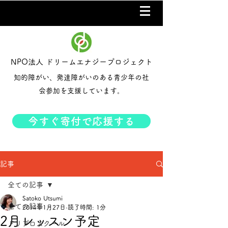
NPO法人 ドリームエナジープロジェクト
知的障がい、発達障がいのある青少年の社
会参加を支援しています。
今すぐ寄付で応援する
記事
全ての記事
Satoko Utsumi
全ての記事
2014年1月27日
読了時間: 1分
2月レッスン予定
ドリプロスクール