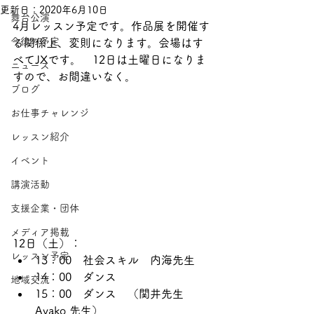
更新日：
2020年6月10日
舞台公演
4月レッスン予定です。作品展を開催す
今後の予定
る関係上、変則になります。会場はす
べてJXです。　12日は土曜日になりま
ニュース
すので、お間違いなく。
ブログ
お仕事チャレンジ
レッスン紹介
イベント
講演活動
支援企業・団体
メディア掲載
12日（土）：
レッスン予定
13：00　社会スキル　内海先生
14：00　ダンス
地域交流
15：00　ダンス　（関井先生　
Ayako 先生）