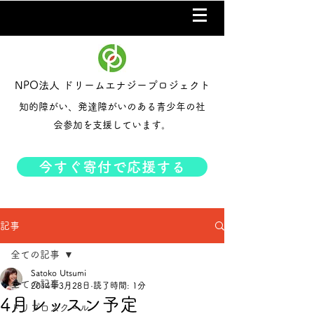
NPO法人 ドリームエナジープロジェクト
知的障がい、発達障がいのある青少年の社
会参加を支援しています。
今すぐ寄付で応援する
記事
全ての記事
Satoko Utsumi
全ての記事
2014年3月28日
読了時間: 1分
4月レッスン予定
ドリプロスクール