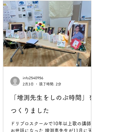
のある長男と次男の子育てのことや、ド
リプロのことを話したりしました。 日
頃、若い人たちに、障がいについてもっ
と身近に感じてほしいと持っているの
で、とてもありがたい時間でした。 話す
のがイマイチへたな私の話をみんなよく
聞いてくれて、すてきな感想を書いてく
れました。 こうした時間が学校の授業で
あるというのがすばらしいし、Ana
Letterを通して、高校生がみずから発信
するというのもとても興味深いです。 高
info2540956
校生が福祉を伝える！ 福祉と関わる「あ
2月3日
読了時間: 2分
の人」にインタビュー https://shogai-
ana.com/news20251205/ 高校生が福祉を
「増渕先生をしのぶ時間」を
伝える！ 言葉と向き合い「読者に伝えた
つくりました
い」記事づくり https://shogai-
ana.com/news20251210/ 高校生がまとめ
ドリプロスクールで10年以上歌の講師で
お世話になった 増渕恵先生が11月に天に