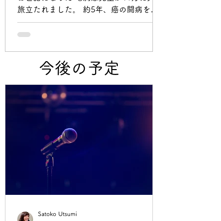
旅立たれました。 約5年、癌の闘病をさ
れてきましたが、いつも前向きで、「大
丈夫、大丈夫！」と私を含め、みんなを
励ましてくださった大きな大きな存在で
した。 メンバーたちに歌う楽しさや、リ
今後の予定
ズムの面白さ、ハンドベルの演奏も教え
てくださり、 演劇公演では、出演者の登
場シーンにあわせて、ピアノの伴奏をし
てくださったり、メンバーの個性に合わ
せてピアノで寄り添ってくださっていま
した。 隼吾が大きな舞台でソロで歌うこ
とができたのも、増渕先生のおかげで
す。 9月23日には、藤沢市民会館大ホー
ルで行われた「くげぬまグリーンコンサ
ート」にも、ドリプロメンバーやゴスペ
ルの方たちといっしょに舞台でピアノを
弾いてくださり、最後までみんなのこと
をこころから愛してくださいました。 12
Satoko Utsumi