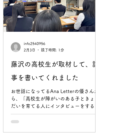
務めました。 そこから約8年間途切れる
ことなく、プレーヤーが延べ55人、サポ
ーターさんは延べ110名以上が関わって
くださいました。 ご協力いただいたの
は、古久屋さんや、カフェkobaさん、や
すらぎケアセンターさん、マクドナルド
info2540956
藤沢本町店さん、藤沢市役所産業労働課
2月3日
読了時間: 1分
さん、など22か所の事業所が繰り返し受
け入れてくださり、本当にありがたい体
藤沢の高校生が取材して、記
験をさせていただきました。 お店の掃除
事を書いてくれました
や、書類へのハンコ押し、あるいは利用
者さんへのお茶出しなど、本当にその子
お世話になってるAna Letterの優さんか
にあわせて仕事をつくってくださり、プ
ら、「高校生が障がいのある子ときょう
レーヤーは、最初はなかなか出来なか
だいを育てる人にインタビューをする企
画があるので、協力してもらえないか」
とお声がけいただき、藤沢清流高校でお
話しする機会をいただきました。 選択科
目「社会福祉基礎」の時間に、ダウン症