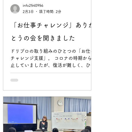
つものレッスン会場を飛び出しみんなで
info2540956
出張して、ボードゲームを楽しみまし
2月3日
読了時間: 2分
た。 平塚に「くぷうぽの」というボード
ゲームカフェがあります。 https://kupu-
「お仕事チャレンジ」ありが
pono.edu-criatice.co.jp/ 800種類のボー
とうの会を開きました
ドゲームが置いてあり、誰でも入れま
す。 会場にメンバー8名と親御さん、そ
ドリプロの取り組みのひとつの「お仕事
して己書講師の伊澤さんがご夫妻で参加
チャレンジ支援」。 コロナの時期から休
とい
止していましたが、復活が難しく、ひと
まず終了ということで、「ありがとうの
会」を開催しました。 お仕事チャレンジ
は、プレーヤー（障がいのある子ども）
がサポーターさんと、週に1回、1時間、
受け入れ事業所でお仕事体験を半年間さ
せていただくという仕組みです。 浅野史
郎先生が慶応大学湘南キャンパスにお勤
めの2012年からこの仕組みを藤沢でも始
めたいとのことで、ドリプロが事務局を