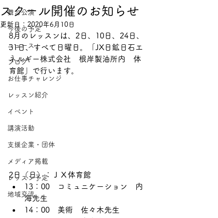
スクール開催のお知らせ
舞台公演
更新日：
2020年6月10日
今後の予定
8月のレッスンは、2日、10日、24日、
ニュース
31日、すべて日曜日。「JX日鉱日石エ
ネルギー株式会社　根岸製油所内　体
ブログ
育館」で行います。
お仕事チャレンジ
レッスン紹介
イベント
講演活動
支援企業・団体
メディア掲載
2日（日）：ＪＸ体育館
レッスン予定
13：00　コミュニケーション　内
地域交流
海先生
14：00　美術　佐々木先生