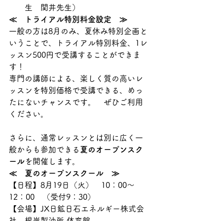
生　関井先生）
≪　トライアル特別料金設定　≫
一般の方は8月のみ、夏休み特別企画と
いうことで、トライアル特別料金、1レ
ッスン500円で受講することができま
す！
専門の講師による、楽しく質の高いレ
ッスンを特別価格で受講できる、めっ
たにないチャンスです。　ぜひご利用
ください。
さらに
、通常レッスンとは別に広く一
般からも参加できる
夏のオープンスク
ール
を開催します。
≪　夏のオープンスクール　≫
【日程】8月19日（火）　10：00～
12：00　（受付9：30）
【会場】JX日鉱日石エネルギー株式会
社　根岸製油所 体育館