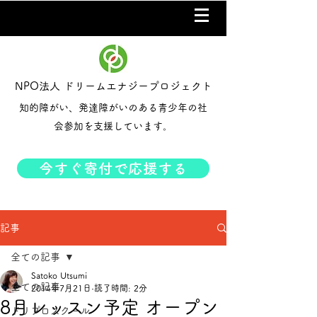
NPO法人 ドリームエナジープロジェクト
知的障がい、発達障がいのある青少年の社
会参加を支援しています。
今すぐ寄付で応援する
記事
全ての記事
Satoko Utsumi
全ての記事
2014年7月21日
読了時間: 2分
8月レッスン予定 オープン
ドリプロスクール