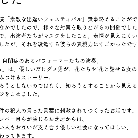
演「素敵な出逢いフェスティバル」無事終えることがで
なかでしたので、様々な対策を取りながらの開催でした
で、出演者たちがマスクをしたこと。表情が見えにくい
したが、それを凌駕する彼らの表現力はすごかったです
、自閉症のあるパフォーマーたちの演奏。
る」は、優しいだけダメ男が、花たちや"花と話せる女の
みつけるストーリー。
ろうとしないのではなく、知ろうとすることから見える
ジをこめました。
件の犯人の言った言葉に刺激されてつくったお話です。
ンバー自らが演じるお芝居からは、
い人もお互いが支え合う優しい社会になってほしい、
わってきます。