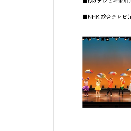
■tvk(テレビ神奈川） 
■NHK 総合テレビ(