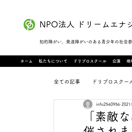
NPO法人 ドリームエナ
知的障がい、発達障がいのある青少年の社会
ホーム
私たちについて
ドリプロスクール
公演
地
全ての記事
ドリプロスクー
info2540956
202
お仕事チャレンジ
レッ
「素敵な
催されま
レッスン予定
地域交流