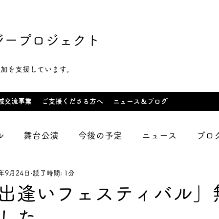
ジープロジェクト
参加を支援しています。
域交流事業
ご支援くださる方へ
ニュース＆ブログ
ル
舞台公演
今後の予定
ニュース
ブロ
1年9月24日
読了時間: 1分
スン紹介
イベント
講演活動
支援企業・団
出逢いフェスティバル」
した