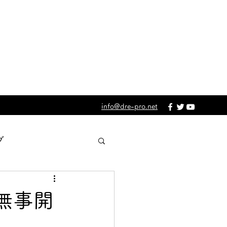
info@dre-pro.net
グ
体
メディア掲載
無事開